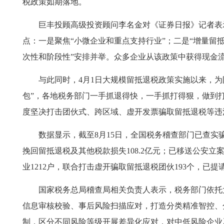
税政策如期落地。
巨丰投顾高级投资顾问李名金对《证券日报》记者表
点：一是聚焦“小微企业和重点支持行业”；二是“增量留
次性和阶段性”安排并举。众多企业从该政策中获得现金
与此同时，4月1日大规模留抵退税政策实施以来，为防
包”，各地税务部门一手抓退得快，一手抓打得狠，做到打
度坚决打击团伙式、跨区域、虚开发票骗取留抵退税等违
数据显示，截至8月15日，全国税务稽查部门已查实骗取
挽回留抵退税及其他税款损失108.2亿元；已移送公安
业1212户，联合打击虚开骗取留抵退税团伙193个，已提
国家税务总局稽查局相关负责人表示，税务部门依托
信息审核校验、事后风险扫描应对，打造分类精准智控、
制，区分不同风险等级开展差异化应对，对中低风险企业