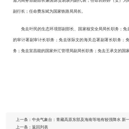
激为商务部副部长兼国际贸易谈判副代表；任命郭婷婷（女）为
副行长；任命费东斌为国家铁路局局长。
免去叶民的生态环境部副部长、国家核安全局局长职务；免去
的审计署副审计长职务；免去张际文的海关总署副署长职务；
务；免去宣昌能的国家外汇管理局副局长职务；免去王承文的国
上一条：
中央气象台：青藏高原东部及海南等地有较强降水 新
上一条：
返回列表