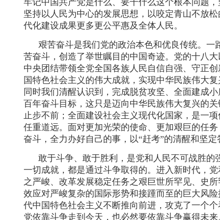
牢记中国共产党是什么、要干什么这个根本问题，
坚持以人民为中心的发展思想，以咬定青山不放松
代化建设成果更多更公平惠及全体人民。
艰苦奋斗是我们党的政治本色和优良传统。一
苦奋斗，创造了举世瞩目的中国奇迹。党的十八大
中央团结带领全党全国各族人民自信自强、守正创
国特色社会主义的伟大成就，实现中华民族伟大复
同时我们清醒认识到，完成脱贫攻坚、全面建成小
百年奋斗目标，这只是迈向中华民族伟大复兴的关
止步不前；全面建设社会主义现代化国家，是一项
任重道远。面对更加光荣的使命、更加艰巨的任务
奋斗，全力办好自己的事，以“赶考”的清醒和坚定
敢于斗争、敢于胜利，是党和人民不可战胜的
一切成就，都是通过斗争取得的。进入新时代，党
之严峻、改革发展稳定任务之艰巨世所罕见、史所
效应对严峻复杂的国际形势和接踵而至的巨大风险
代中国特色社会主义不断推向前进，攻克了一个个
党依靠斗争走到今天，也必然要依靠斗争赢得未来